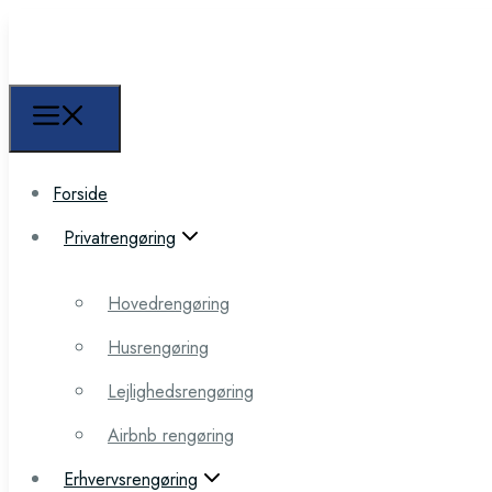
Forside
Forside
Privatrengøring
Privatrengøring
Hovedrengøring
Hovedrengøring
Husrengøring
Husrengøring
Lejlighedsrengøring
Lejlighedsrengøring
Airbnb rengøring
Airbnb rengøring
Erhvervsrengøring