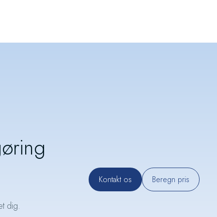
gøring
Kontakt os
Beregn pris
t dig.