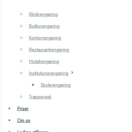
Erhvervsrengøring
Klinikrengøring
Klinikrengøring
Butiksrengøring
Butiksrengøring
Kontorrengøring
Kontorrengøring
Restaurantrengøring
Restaurantrengøring
Hotelrengøring
Hotelrengøring
Institutionsrengøring
Institutionsrengøring
Skolerengøring
Skolerengøring
Trappevask
Trappevask
Priser
Priser
Om os
Om os