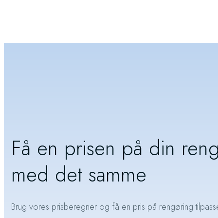
Få en prisen på din ren
med det samme
Brug vores prisberegner og få en pris på rengøring tilpasse