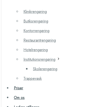
Erhvervsrengøring
Klinikrengøring
Klinikrengøring
Butiksrengøring
Butiksrengøring
Kontorrengøring
Kontorrengøring
Restaurantrengøring
Restaurantrengøring
Hotelrengøring
Hotelrengøring
Institutionsrengøring
Institutionsrengøring
Skolerengøring
Skolerengøring
Trappevask
Trappevask
Priser
Priser
Om os
Om os