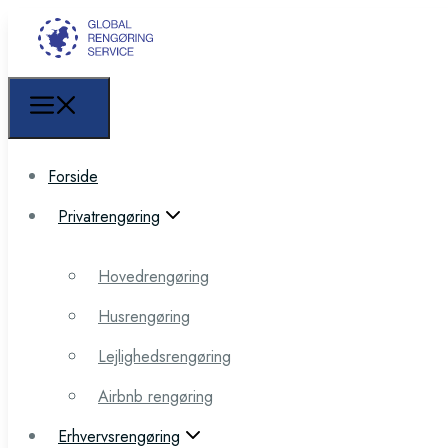
Forside
Forside
Privatrengøring
Privatrengøring
Hovedrengøring
Hovedrengøring
Husrengøring
Husrengøring
Lejlighedsrengøring
Lejlighedsrengøring
Airbnb rengøring
Airbnb rengøring
Erhvervsrengøring