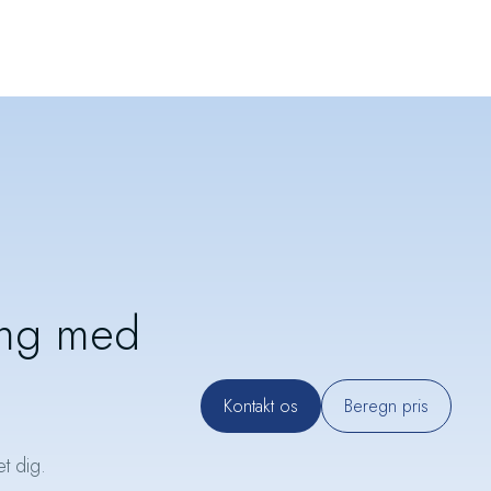
ing med
Kontakt os
Beregn pris
t dig.