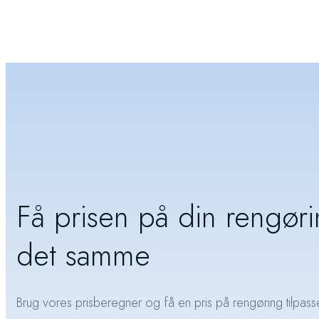
Få prisen på din rengør
det samme
Brug vores prisberegner og få en pris på rengøring tilpasse